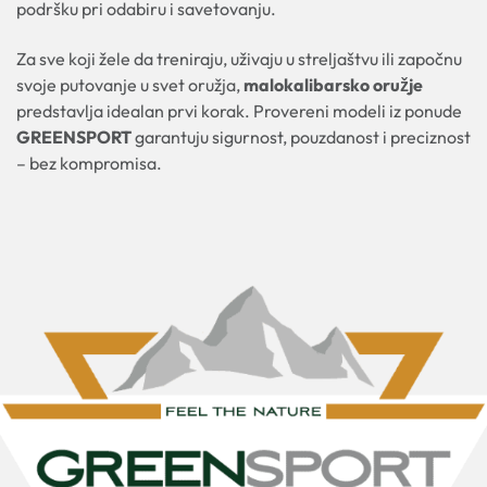
podršku pri odabiru i savetovanju.
Za sve koji žele da treniraju, uživaju u streljaštvu ili započnu
svoje putovanje u svet oružja,
malokalibarsko oružje
predstavlja idealan prvi korak. Provereni modeli iz ponude
GREENSPORT
garantuju sigurnost, pouzdanost i preciznost
– bez kompromisa.