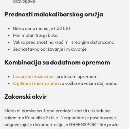
dozvoljava
Prednosti malokalibarskog oružja
Niska cena municije (.22 LR)
Minimalan trzaj i buka
Velika preciznost na kraćim i srednjim distancama
Jednostavno održavanje i rukovanje
Kombinacija sa dodatnom opremom
Lovackim noževima
i pratećom opremom
Optikom i montažama
za vežbu na većim daljinama
Zakonski okvir
Malokalibarsko oružje se prodaje i koristi u skladu sa
zakonima Republike Srbije. Neophodno je posedovanje
odgovarajuće dokumentacije, a GREENSPORT tim pruža