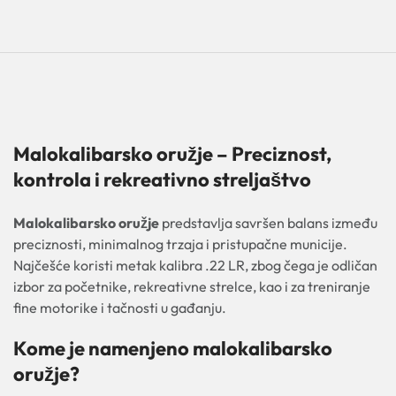
Malokalibarsko oružje – Preciznost,
kontrola i rekreativno streljaštvo
Malokalibarsko oružje
predstavlja savršen balans između
preciznosti, minimalnog trzaja i pristupačne municije.
Najčešće koristi metak kalibra .22 LR, zbog čega je odličan
izbor za početnike, rekreativne strelce, kao i za treniranje
fine motorike i tačnosti u gađanju.
Kome je namenjeno malokalibarsko
oružje?