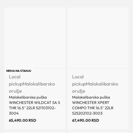
NEMA NA STANJU
Local
Local
pickup
Malokalibarsko
pickup
Malokalibarsko
oružje
oružje
Malokalibarska puška
Malokalibarska puška
WINCHESTER WILDCAT SA S
WINCHESTER XPERT
THR 16.5″ 22LR 521103102-
COMPO THR 16.5″ 22LR
3004
525202102-3003
65,490.00
RSD
67,490.00
RSD