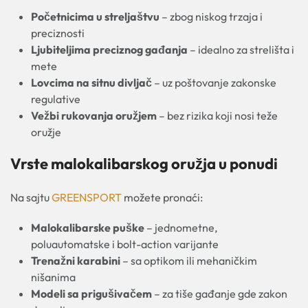
Početnicima u streljaštvu
– zbog niskog trzaja i
preciznosti
Ljubiteljima preciznog gađanja
– idealno za strelišta i
mete
Lovcima na sitnu divljač
– uz poštovanje zakonske
regulative
Vežbi rukovanja oružjem
– bez rizika koji nosi teže
oružje
Vrste malokalibarskog oružja u ponudi
Na sajtu
GREENSPORT
možete pronaći:
Malokalibarske puške
– jednometne,
poluautomatske i bolt-action varijante
Trenažni karabini
– sa optikom ili mehaničkim
nišanima
Modeli sa prigušivačem
– za tiše gađanje gde zakon