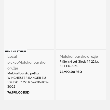
NEMA NA STANJU
Local
Malokalibarsko oružje
Pištoljski set Glock 44 22 l.r.
pickup
Malokalibarsko
SET EU-5160
oružje
74,990.00
RSD
Malokalibarska puška
WINCHESTER RANGER EU
10+1 20.5″ 22LR 524206102-
3002
76,990.00
RSD