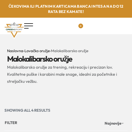
ČEKOVIMA ILI PLATNIM KARTICAMA BANCA INTESA NA DO 12
RATA BEZ KAMATE!
0
Naslovna
›
Lovačko oružje
›
Malokalibarsko oružje
Malokalibarsko oružje
Malokalibarsko oružje za trening, rekreaciju i precizan lov.
Kvalitetne puške i karabini male snage, idealni za početnike i
streljačku vežbu.
SHOWING ALL 4 RESULTS
FILTER
Najnovije