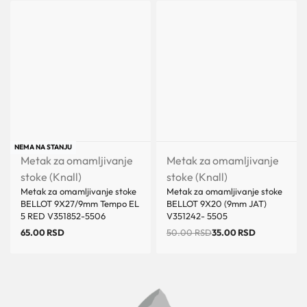
Uštedi 15.00 RSD
NEMA NA STANJU
Metak za omamljivanje
Metak za omamljivanje
stoke (Knall)
stoke (Knall)
Metak za omamljivanje stoke
Metak za omamljivanje stoke
BELLOT 9X27/9mm Tempo EL
BELLOT 9X20 (9mm JAT)
5 RED V351852-5506
V351242- 5505
65.00
RSD
50.00
RSD
35.00
RSD