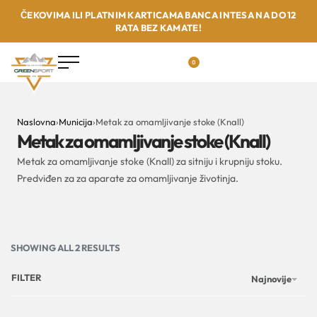
ČEKOVIMA ILI PLATNIM KARTICAMA BANCA INTESA NA DO 12
RATA BEZ KAMATE!
0
Naslovna
›
Municija
›
Metak za omamljivanje stoke (Knall)
Metak za omamljivanje stoke (Knall)
Metak za omamljivanje stoke (Knall) za sitniju i krupniju stoku.
Predviđen za za aparate za omamljivanje životinja.
SHOWING ALL 2 RESULTS
FILTER
Najnovije