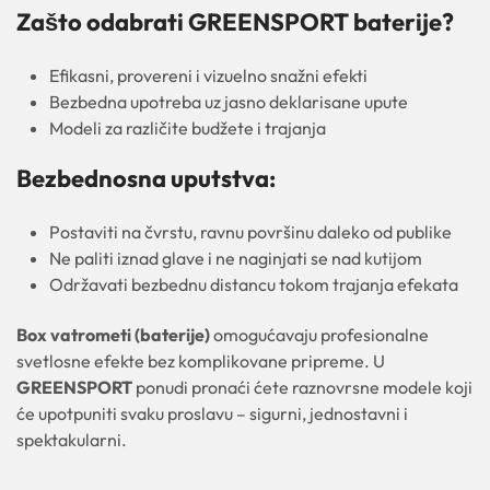
Zašto odabrati GREENSPORT baterije?
Efikasni, provereni i vizuelno snažni efekti
Bezbedna upotreba uz jasno deklarisane upute
Modeli za različite budžete i trajanja
Bezbednosna uputstva:
Postaviti na čvrstu, ravnu površinu daleko od publike
Ne paliti iznad glave i ne naginjati se nad kutijom
Održavati bezbednu distancu tokom trajanja efekata
Box vatrometi (baterije)
omogućavaju profesionalne
svetlosne efekte bez komplikovane pripreme. U
GREENSPORT
ponudi pronaći ćete raznovrsne modele koji
će upotpuniti svaku proslavu – sigurni, jednostavni i
spektakularni.