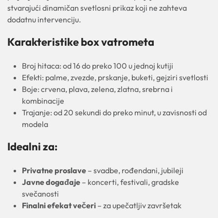
stvarajući dinamičan svetlosni prikaz koji ne zahteva
dodatnu intervenciju.
Karakteristike box vatrometa
Broj hitaca: od 16 do preko 100 u jednoj kutiji
Efekti: palme, zvezde, prskanje, buketi, gejziri svetlosti
Boje: crvena, plava, zelena, zlatna, srebrna i
kombinacije
Trajanje: od 20 sekundi do preko minut, u zavisnosti od
modela
Idealni za:
Privatne proslave
– svadbe, rođendani, jubileji
Javne događaje
– koncerti, festivali, gradske
svečanosti
Finalni efekat večeri
– za upečatljiv završetak