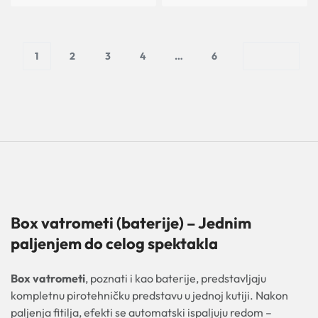
1
2
3
4
…
6
Box vatrometi (baterije) – Jednim
paljenjem do celog spektakla
Box vatrometi
, poznati i kao baterije, predstavljaju
kompletnu pirotehničku predstavu u jednoj kutiji. Nakon
paljenja fitilja, efekti se automatski ispaljuju redom –