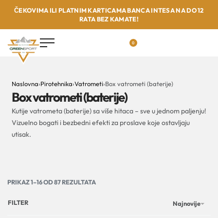
ČEKOVIMA ILI PLATNIM KARTICAMA BANCA INTESA NA DO 12
RATA BEZ KAMATE!
0
Naslovna
›
Pirotehnika
›
Vatrometi
›
Box vatrometi (baterije)
Box vatrometi (baterije)
Kutije vatrometa (baterije) sa više hitaca – sve u jednom paljenju!
Vizuelno bogati i bezbedni efekti za proslave koje ostavljaju
utisak.
PRIKAZ 1–16 OD 87 REZULTATA
FILTER
Najnovije