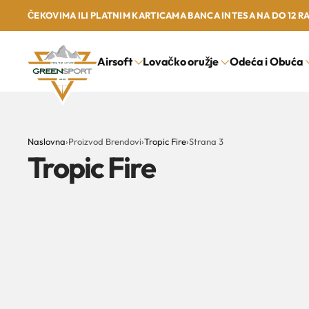
ČEKOVIMA ILI PLATNIM KARTICAMA BANCA INTESA NA DO 12 R
Airsoft
Lovačko oružje
Odeća i Obuća
Naslovna
›
Proizvod Brendovi
›
Tropic Fire
›
Strana 3
Tropic Fire