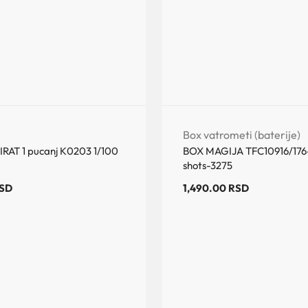
Box vatrometi (baterije)
IRAT 1 pucanj K0203 1/100
BOX MAGIJA TFC10916/176-
shots-3275
SD
1,490.00
RSD