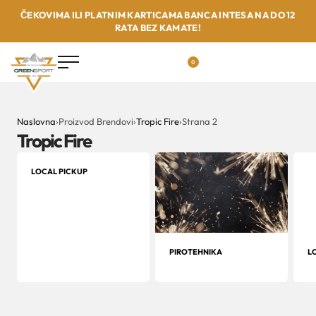
ČEKOVIMA ILI PLATNIM KARTICAMA BANCA INTESA NA DO 12
RATA BEZ KAMATE!
0
Naslovna
›
Proizvod Brendovi
›
Tropic Fire
›
Strana 2
Tropic Fire
LOCAL PICKUP
PIROTEHNIKA
L