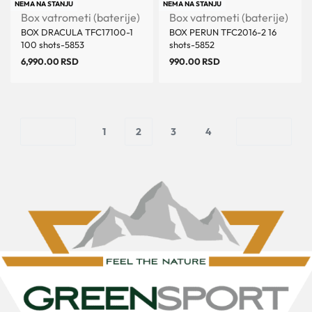
NEMA NA STANJU
NEMA NA STANJU
Box vatrometi (baterije)
Box vatrometi (baterije)
BOX DRACULA TFC17100-1
BOX PERUN TFC2016-2 16
100 shots-5853
shots-5852
6,990.00
RSD
990.00
RSD
1
2
3
4