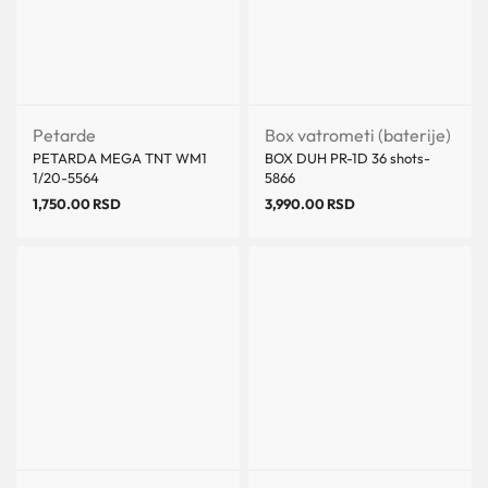
Petarde
Box vatrometi (baterije)
PETARDA MEGA TNT WM1
BOX DUH PR-1D 36 shots-
1/20-5564
5866
1,750.00
RSD
3,990.00
RSD