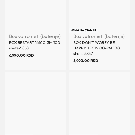
NEMA NA STANJU
Box vatrometi (baterije)
Box vatrometi (baterije)
BOX RESTART 16100-3M 100
BOX DON’T WORRY BE
shots-5858
HAPPY TFC16100-2M 100
shots-5857
6,990.00
RSD
6,990.00
RSD