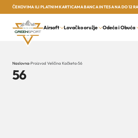
ČEKOVIMA ILI PLATNIM KARTICAMA BANCA INTESA NA DO 12 R
Airsoft
Lovačko oružje
Odeća i Obuća
Naslovna
›
Proizvod Veličina Kačketa
›
56
56