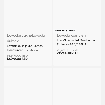
Uštedi 1,600.00 RSD
Uštedi 6,690.00 RSD
NEMA NA STANJU
Lovačke Jakne
Lovački
Lovački Kompleti
Lovački komplet Deerhunter
duksevi
Strike-4499-1/4498-1
Lovački duks jakna Muflon
Deerhunter 5721-4984
28,680.00
RSD
21,990.00
RSD
14,590.00
RSD
12,990.00
RSD