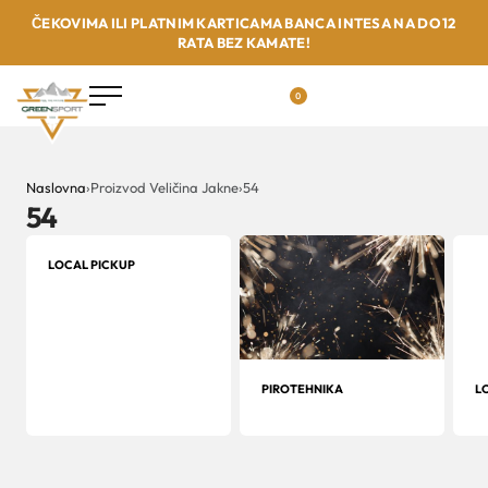
ČEKOVIMA ILI PLATNIM KARTICAMA BANCA INTESA NA DO 12
RATA BEZ KAMATE!
0
Naslovna
›
Proizvod Veličina Jakne
›
54
54
LOCAL PICKUP
PIROTEHNIKA
L