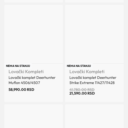
Uštedi 20,190.00 RSD
NEMA NA STANJU
NEMA NA STANJU
Lovački Kompleti
Lovački Kompleti
Lovački komplet Deerhunter
Lovački komplet Deerhunter
Muflon 4506/4507
Strike Extreme 11427/11428
58,990.00
RSD
41,780.00
RSD
21,590.00
RSD