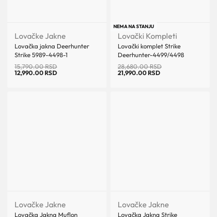
Uštedi 2,800.00 RSD
Uštedi 6,690.00 RSD
NEMA NA STANJU
Lovačke Jakne
Lovački Kompleti
Lovačka jakna Deerhunter
Lovački komplet Strike
Strike 5989-4498-1
Deerhunter-4499/4498
15,790.00
RSD
28,680.00
RSD
12,990.00
RSD
21,990.00
RSD
Uštedi 2,800.00 RSD
Lovačke Jakne
Lovačke Jakne
Lovačka Jakna Muflon
Lovačka Jakna Strike