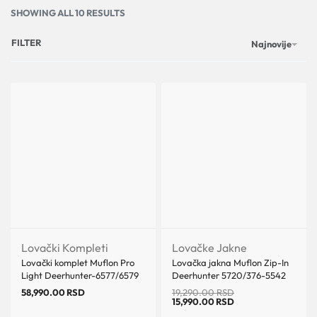
SHOWING ALL 10 RESULTS
FILTER
Najnovije
Uštedi 3,300.00 RSD
Lovački Kompleti
Lovačke Jakne
Lovački komplet Muflon Pro
Lovačka jakna Muflon Zip-In
Light Deerhunter-6577/6579
Deerhunter 5720/376-5542
58,990.00
RSD
19,290.00
RSD
15,990.00
RSD