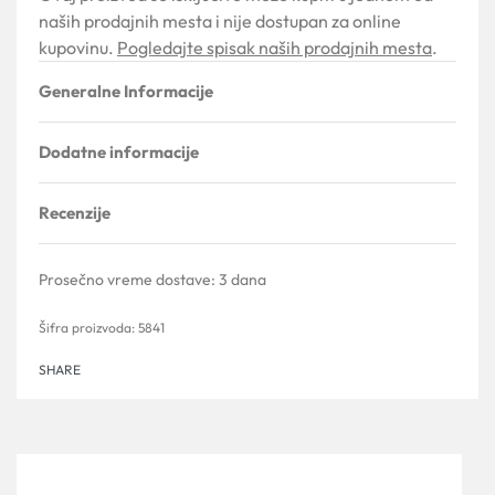
naših prodajnih mesta i nije dostupan za online
kupovinu.
Pogledajte spisak naših prodajnih mesta
.
Generalne Informacije
Dodatne informacije
Recenzije
Ocenjeno sa
0
od 5
Prosečno vreme dostave:
3 dana
5841
SHARE