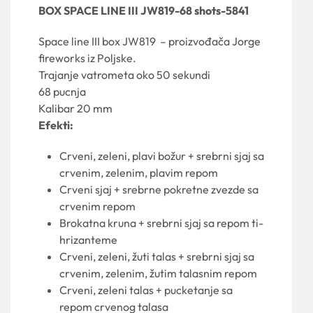
BOX SPACE LINE III JW819-68 shots-5841
Space line III box JW819 – proizvođača Jorge
fireworks iz Poljske.
Trajanje vatrometa oko 50 sekundi
68 pucnja
Kalibar 20 mm
Efekti:
Crveni, zeleni, plavi božur + srebrni sjaj sa
crvenim, zelenim, plavim repom
Crveni sjaj + srebrne pokretne zvezde sa
crvenim repom
Brokatna kruna + srebrni sjaj sa repom ti-
hrizanteme
Crveni, zeleni, žuti talas + srebrni sjaj sa
crvenim, zelenim, žutim talasnim repom
Crveni, zeleni talas + pucketanje sa
repom crvenog talasa