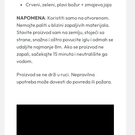
Crveni, zeleni, plavi božur + zmajeva jaja
NAPOMENA
: Koristiti samo na otvorenom.
Nemojte paliti u blizini zapaljivih materijala.
Stavite proizvod sam na zemlju, stojeći sa
strane, snažno i oštro povucite iglu i odmah se
udaljite najmanje 8m. Ako se proizvod ne
zapali, sačekajte 15 minuta i neutrališite ga
vodom.
Proizvod se ne drži u ruci. Nepravilna
upotreba može dovesti do povreda ili požara.