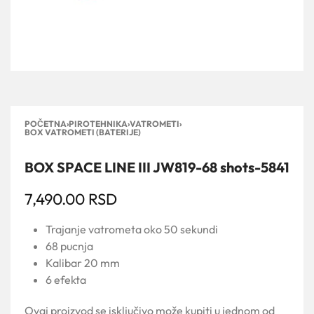
POČETNA
›
PIROTEHNIKA
›
VATROMETI
›
BOX VATROMETI (BATERIJE)
BOX SPACE LINE III JW819-68 shots-5841
7,490.00
RSD
Trajanje vatrometa oko 50 sekundi
68 pucnja
Kalibar 20 mm
6 efekta
Ovaj proizvod se isključivo može kupiti u jednom od