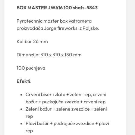
BOX MASTER JW416 100 shots-5843
Pyrotechnic master box vatrometa
proizvođača Jorge fireworks iz Poljske.
Kalibar 26 mm
Dimenzije: 310 x 310 x 180 mm
100 pucnjeva
Efekti
:
Crveni biser i zlato + zeleni rep, crveni
božur + puckajuće zvezde + crveni rep
Zeleni božur + zelene zvezdice + zeleni
rep
Plavi božur + puckajuće zvezdice + plavi
rep