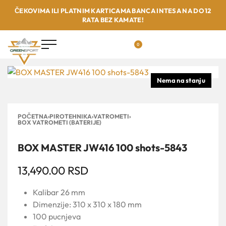
ČEKOVIMA ILI PLATNIM KARTICAMA BANCA INTESA NA DO 12
RATA BEZ KAMATE!
0
POČETNA
›
PIROTEHNIKA
›
VATROMETI
›
BOX VATROMETI (BATERIJE)
BOX MASTER JW416 100 shots-5843
13,490.00
RSD
Kalibar 26 mm
Dimenzije: 310 x 310 x 180 mm
100 pucnjeva