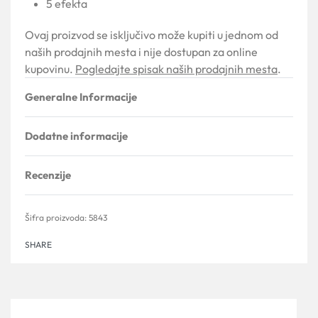
5 efekta
Ovaj proizvod se isključivo može kupiti u jednom od
naših prodajnih mesta i nije dostupan za online
kupovinu.
Pogledajte spisak naših prodajnih mesta
.
Generalne Informacije
Dodatne informacije
Recenzije
Ocenjeno sa
0
od 5
5843
SHARE