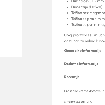
Dužina cevi: 117 mm
Dimenzije (DxŠxV)
Težina bez magacina
Težina sa praznim 
Težina sa punim ma
Ovaj proizvod se isključi
dostupan za online kupo
Generalne Informacije
Dodatne informacije
Recenzije
Prosečno vreme dostave:
3
11340