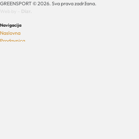
GREENSPORT © 2026. Sva prava zadržana.
Web by –
Dizr.
Navigacija
Naslovna
Prodavnica
Prodajna mesta
Kontakt
Nalog
Kupovina
Način plaćanja
Uslovi kupovine
Uslovi isporuke
Bezbednost
Politika privatnosti
Uslovi korišćenja
Politika kolačića
Newsletter