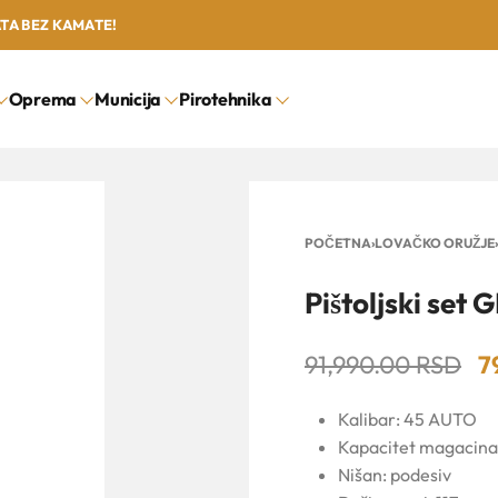
ATA BEZ KAMATE!
Oprema
Municija
Pirotehnika
POČETNA
›
LOVAČKO ORUŽJE
›
Pištoljski set
91,990.00
RSD
7
Kalibar: 45 AUTO
Kapacitet magacina:
Nišan: podesiv