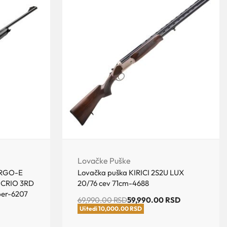
Lovačke Puške
ARGO-E
Lovačka puška KIRICI 2S2U LUX
 CRIO 3RD
20/76 cev 71cm-4688
ber-6207
69,990.00
RSD
59,990.00
RSD
Uštedi 10,000.00 RSD