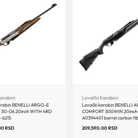
arabini
Lovački Karabini
arabin BENELLI ARGO-E
Lovački karabin BENELLI 
 30-06 20inch WITH 4RD
COMFORT 300WIN 20inch
-6215
A0394401 barrel carbon fi
00
RSD
209,590.00
RSD