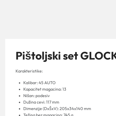
Pištoljski set GLOC
Karakteristike:
Kalibar: 45 AUTO
Kapacitet magacina: 13
Nišan: podesiv
Dužina cevi: 117 mm
Dimenzije (DxŠxV): 205x34x140 mm
Težina bez magacina: 745 g