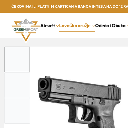
ČEKOVIMA ILI PLATNIM KARTICAMA BANCA INTESA NA DO 12 R
Airsoft
Lovačko oružje
Odeća i Obuća