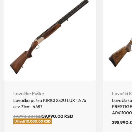
Lovačke Puške
Lovački K
Lovačka puška KIRICI 2S2U LUX 12/76
Lovački k
cev 71cm-4687
PRESTIGE
A0411000
69,990.00
RSD
59,990.00
RSD
Uštedi 10,000.00 RSD
298,990.