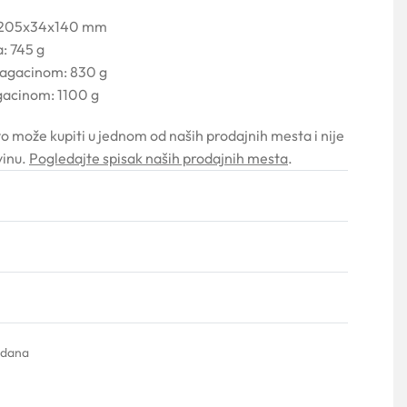
: 205x34x140 mm
: 745 g
magacinom: 830 g
gacinom: 1100 g
vo može kupiti u jednom od naših prodajnih mesta i nije
vinu.
Pogledajte spisak naših prodajnih mesta
.
Ocenjeno sa
0
od 5
 dana