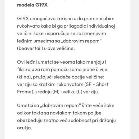
modela G19X
G19X omogućava korisniku da promeni obim
rukohvata kako bi ga prilagodio individualnoj
veličini šake i isporučuje se sa izmenjivim
leđnim umecima sa „dabrovim repom“
(beavertail) u dve veličine.
Ovi leđni umetci se veoma lako menjaju i
fiksiraju za ram pomoću samo jedne čivije
(klina), pružajući sledeće opcije veličine:
verziju sa kratkim rukohvatom (SF – Short
Frame), srednju (M) i veliku (L) verziju.
Umetci sa „dabrovim repom“ štite veće šake
od kontakta sa navlakom tokom paljbe i
obezbeđuju znatno veću udobnost pri držanju
oružja.