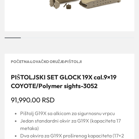
POČETNA
›
LOVAČKO ORUŽJE
›
PIŠTOLJI
PIŠTOLJSKI SET GLOCK 19X cal.9×19
COYOTE/Polymer sights-3052
91,990.00
RSD
Pištolj G19X sa alkicom za sigurnosnu vrpcu
Jedan standardni okvir za G19X (kapaciteta 17
metaka)
Dva okvira za G19X proširenog kapaciteta (17+2