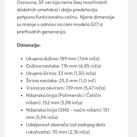
Osnovna, SF verzija rama (bez montiranih
dodatnih umetaka) i dalje predstavlja
potpuno funkcionalnu celinu. Njene dimenzije
su manje u odnosu na ram modela G17 iz
prethodnih generacija.
Dimenzije:
Ukupna dužina: 189 mm (7,44 inča)
Dužina navlake: 174 mm (6,85 inča)
Ukupna širina: 33 mm (1,30 inča)
Širina navlake: 25,5 mm (1,0 inč)
Visina sa okvirom: 139 mm (5,47 inča)
Nišanska linija (Polimerski / Čelični
nišani): 152 mm (5,98 inča)
Nišanska linija (GNS – noćni nišani): 151
mm (5,94 inča)
Udaljenost obarača (od zadnjeg dela
rukohvata): 70 mm (2,76 inča)