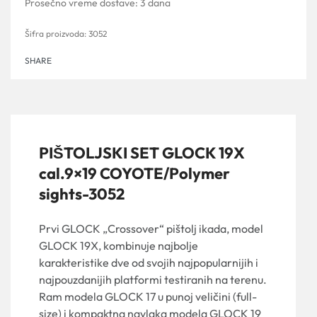
Prosečno vreme dostave:
3 dana
3052
SHARE
PIŠTOLJSKI SET GLOCK 19X
cal.9×19 COYOTE/Polymer
sights-3052
Prvi GLOCK „Crossover“ pištolj ikada, model
GLOCK 19X, kombinuje najbolje
karakteristike dve od svojih najpopularnijih i
najpouzdanijih platformi testiranih na terenu.
Ram modela GLOCK 17 u punoj veličini (full-
size) i kompaktna navlaka modela GLOCK 19