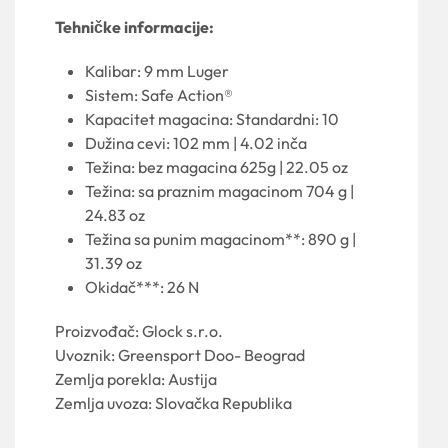
Tehničke informacije:
Kalibar: 9 mm Luger
Sistem: Safe Action®
Kapacitet magacina: Standardni: 10
Dužina cevi: 102 mm | 4.02 inča
Težina: bez magacina 625g | 22.05 oz
Težina: sa praznim magacinom 704 g |
24.83 oz
Težina sa punim magacinom**: 890 g |
31.39 oz
Okidač***: 26 N
Proizvođač: Glock s.r.o.
Uvoznik: Greensport Doo- Beograd
Zemlja porekla: Austija
Zemlja uvoza: Slovačka Republika