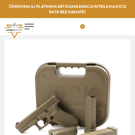
ČEKOVIMA ILI PLATNIM KARTICAMA BANCA INTESA NA DO 12
RATA BEZ KAMATE!
0