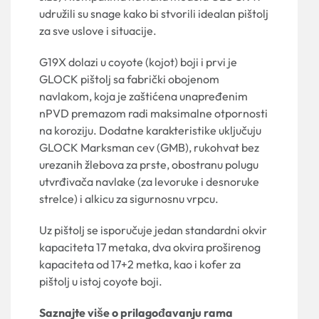
udružili su snage kako bi stvorili idealan pištolj
za sve uslove i situacije.
G19X dolazi u coyote (kojot) boji i prvi je
GLOCK pištolj sa fabrički obojenom
navlakom, koja je zaštićena unapređenim
nPVD premazom radi maksimalne otpornosti
na koroziju. Dodatne karakteristike uključuju
GLOCK Marksman cev (GMB), rukohvat bez
urezanih žlebova za prste, obostranu polugu
utvrđivača navlake (za levoruke i desnoruke
strelce) i alkicu za sigurnosnu vrpcu.
Uz pištolj se isporučuje jedan standardni okvir
kapaciteta 17 metaka, dva okvira proširenog
kapaciteta od 17+2 metka, kao i kofer za
pištolj u istoj coyote boji.
Saznajte više o prilagođavanju rama