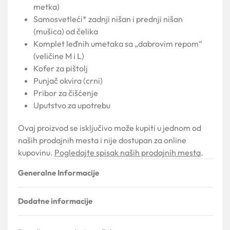
metka)
Samosvetleći* zadnji nišan i prednji nišan
(mušica) od čelika
Komplet leđnih umetaka sa „dabrovim repom“
(veličine M i L)
Kofer za pištolj
Punjač okvira (crni)
Pribor za čišćenje
Uputstvo za upotrebu
Ovaj proizvod se isključivo može kupiti u jednom od
naših prodajnih mesta i nije dostupan za online
kupovinu.
Pogledajte spisak naših prodajnih mesta
.
Generalne Informacije
Dodatne informacije