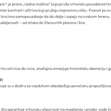
ck® je prava „radna mašina“ koja pruža vrhunsku pouzdanost kroz
an kontrast i oštrina koji pružaju impresivnu sliku. Poznat po svo
i lovcima samopouzdanje da idu dalje i uspeju na svakom terenu.
aljenosti – od istoka do Stenovitih planina i šire.
rinu od ivice do ivice, značajno smanjuje hromatsku aberaciju i g
d)
oje su u dodiru sa vazduhom obezbeđuju povećanu propustljivost
to garantuje vrhunsku otpornost na magljenje i prodor vode ča