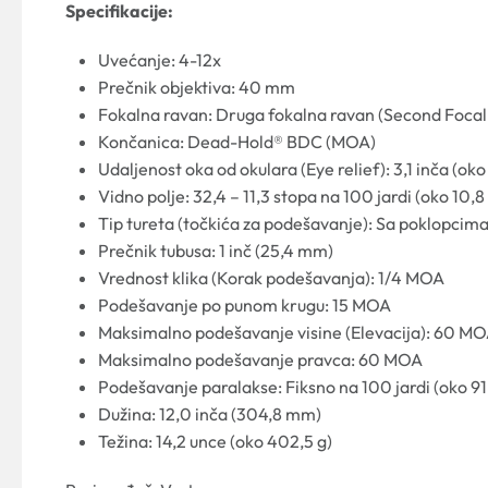
Specifikacije:
Uvećanje: 4-12x
Prečnik objektiva: 40 mm
Fokalna ravan: Druga fokalna ravan (Second Focal
Končanica: Dead-Hold® BDC (MOA)
Udaljenost oka od okulara (Eye relief): 3,1 inča (ok
Vidno polje: 32,4 – 11,3 stopa na 100 jardi (oko 10,
Tip tureta (točkića za podešavanje): Sa poklopcim
Prečnik tubusa: 1 inč (25,4 mm)
Vrednost klika (Korak podešavanja): 1/4 MOA
Podešavanje po punom krugu: 15 MOA
Maksimalno podešavanje visine (Elevacija): 60 M
Maksimalno podešavanje pravca: 60 MOA
Podešavanje paralakse: Fiksno na 100 jardi (oko 91
Dužina: 12,0 inča (304,8 mm)
Težina: 14,2 unce (oko 402,5 g)