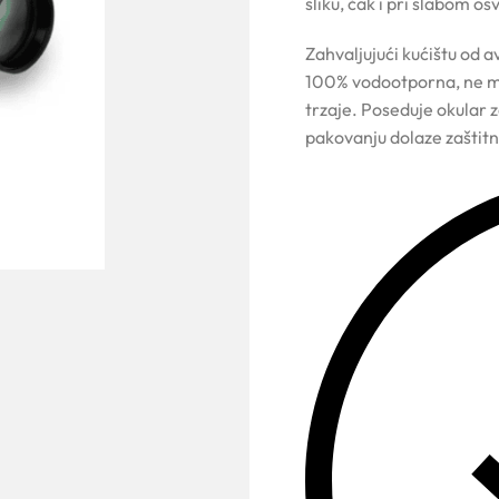
sliku, čak i pri slabom os
Zahvaljujući kućištu od 
100% vodootporna, ne ma
trzaje. Poseduje okular 
pakovanju dolaze zaštitni