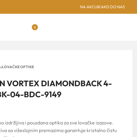
SUBOTICA: NOVA GREENSPO
NA AKCIJI
KAKO DO NAS
0
A
›
LOVAČKE OPTIKE
AN VORTEX DIAMONDBACK 4-
BK-04-BDC-9149
 izdržljiva i pouzdana optika za sve lovačke izazove.
va sa višeslojnim premazima garantuje kristalno čistu