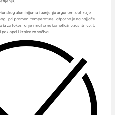
vetljenju.
avionskog aluminijuma i punjenju argonom, optika je
gli pri promeni temperature i otporna je na najjače
za brzo fokusiranje i mat crnu kamuflažnu završnicu. U
 poklopci i krpica za sočiva.