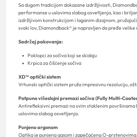
Sa dugom tradicijom dokazane izdržljivosti, Diamondba
performanse u uslovima slabog osvetljenja, kao i briljant
izdržljivom konstrukcijom i laganim dizajnom, pružajuć
svaki lov, Diamondback® je napravljen da pređe velike ud
Sadržaj pakovanja:
Poklopci za sočiva koji se skidaju
Krpica za čišćenje sočiva
XD™ optički sistem
Vrhunski optički sistem pruža impresivnu rezoluciju, ošt
Potpuno višeslojni premazi sočiva (Fully Multi-Coate
Antirefleksivni premazi na svim staklenim površinama k
uslovima slabog osvetljenja.
Punjeno argonom
Optika je punjena gasom i zapečaćena O-prstenovima, š