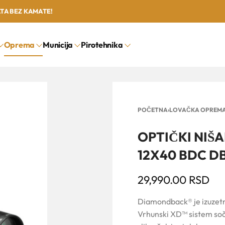
ATA BEZ KAMATE!
Oprema
Municija
Pirotehnika
POČETNA
›
LOVAČKA OPREM
OPTIČKI NIŠ
12X40 BDC D
29,990.00
RSD
Diamondback® je izuzetno
Vrhunski XD™ sistem soči