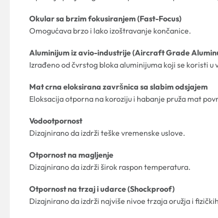
Okular sa brzim fokusiranjem (Fast-Focus)
Omogućava brzo i lako izoštravanje končanice.
Aluminijum iz avio-industrije (Aircraft Grade Alumi
Izrađeno od čvrstog bloka aluminijuma koji se koristi u
Mat crna eloksirana završnica sa slabim odsjajem
Eloksacija otporna na koroziju i habanje pruža mat površ
Vodootpornost
Dizajnirano da izdrži teške vremenske uslove.
Otpornost na magljenje
Dizajnirano da izdrži širok raspon temperatura.
Otpornost na trzaj i udarce (Shockproof)
Dizajnirano da izdrži najviše nivoe trzaja oružja i fizičk