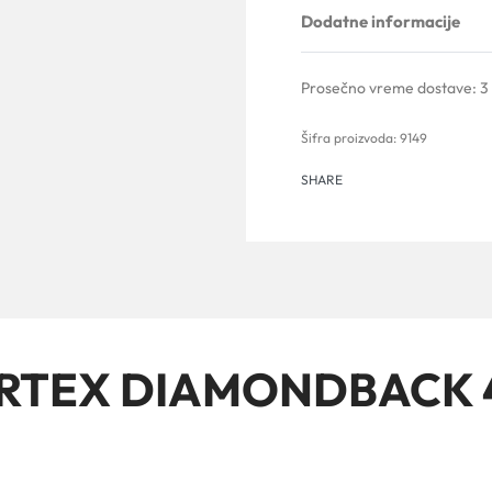
Dodatne informacije
Prosečno vreme dostave:
3
9149
SHARE
ORTEX DIAMONDBACK 4