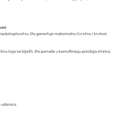
num)
 vazduhoplovstvu, što garantuje maksimalnu čvrstinu i krutost.
inu koja ne blješti, što pomaže u kamufliranju položaja strelca.
ih udaraca.