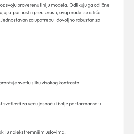
 svoju proverenu liniju modela. Odlikuju ga odlične
joj otpornosti i preciznosti, ovaj model se ističe
 Jednostavan za upotrebu i dovoljno robustan za
arantuje svetlu sliku visokog kontrasta.
 svetlosti za veću jasnoću i bolje performanse u
k i u najekstremnijim uslovima.