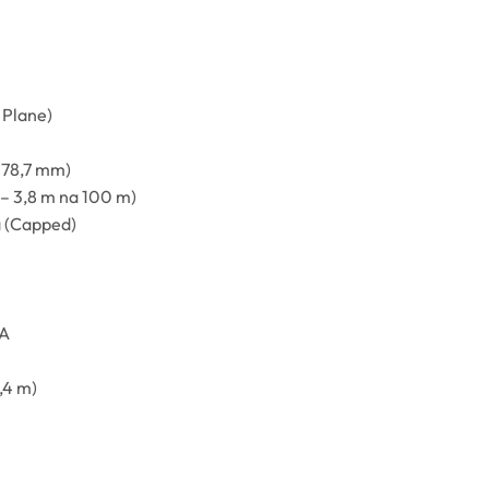
 Plane)
o 78,7 mm)
8 – 3,8 m na 100 m)
a (Capped)
OA
,4 m)