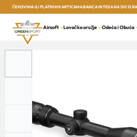
ČEKOVIMA ILI PLATNIM KARTICAMA BANCA INTESA NA DO 12 R
Airsoft
Lovačko oružje
Odeća i Obuća