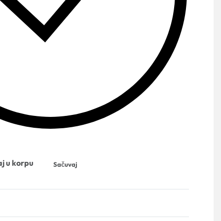
j u korpu
Sačuvaj