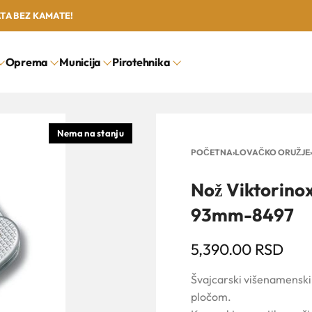
ATA BEZ KAMATE!
Oprema
Municija
Pirotehnika
POČETNA
›
LOVAČKO ORUŽJE
›
Nož Viktorinox
93mm-8497
5,390.00
RSD
Švajcarski višenamenski 
pločom.