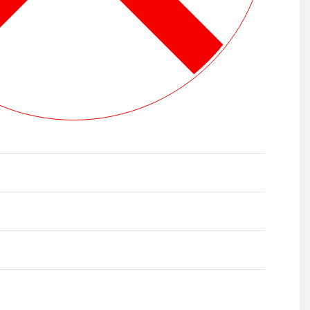
Ocenjeno sa
0
od 5