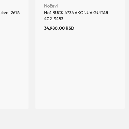
Noževi
bukva-2676
Nož BUCK 4736 AKONUA GUITAR
402-9453
34,980.00
RSD