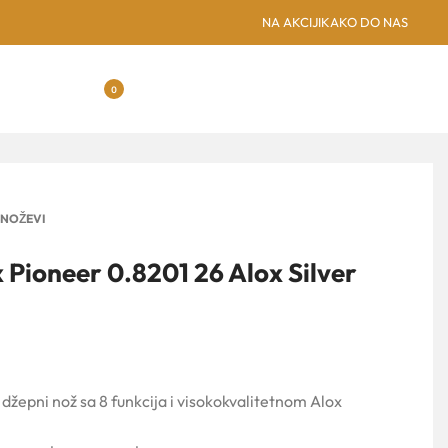
SUBOTICA: NOVA GREENSPO
NA AKCIJI
KAKO DO NAS
0
NOŽEVI
 Pioneer 0.8201 26 Alox Silver
džepni nož sa 8 funkcija i visokokvalitetnom Alox