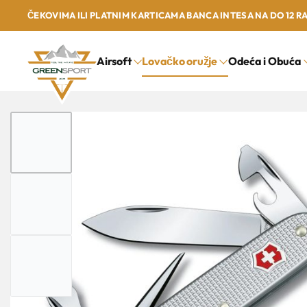
ČEKOVIMA ILI PLATNIM KARTICAMA BANCA INTESA NA DO 12 R
Airsoft
Lovačko oružje
Odeća i Obuća