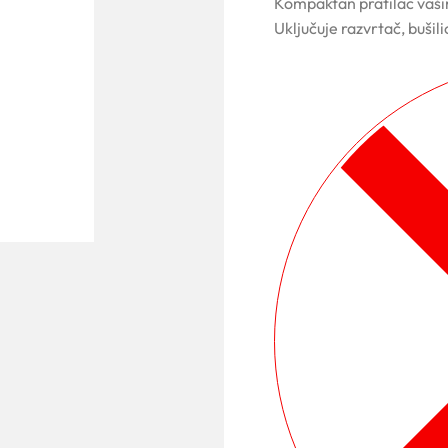
Kompaktan pratilac vaš
Uključuje razvrtač, bušil