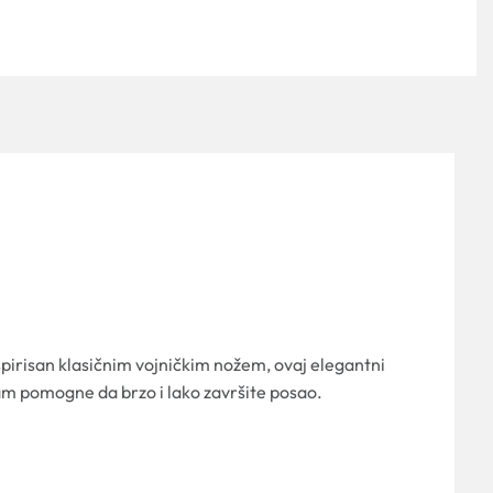
spirisan klasičnim vojničkim nožem, ovaj elegantni
 vam pomogne da brzo i lako završite posao.