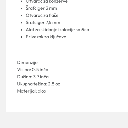
Otvarač za konzerve
Šrafciger 3 mm
Otvarač za flaše
Šrafciger 7,5 mm
Alat za skidanje izolacije sa žica
Privezak za ključeve
Dimenzije
Visina: 0.5 inča
Dužina: 3.7 inča
Ukupna težina: 2.5 oz
Materijal: alox