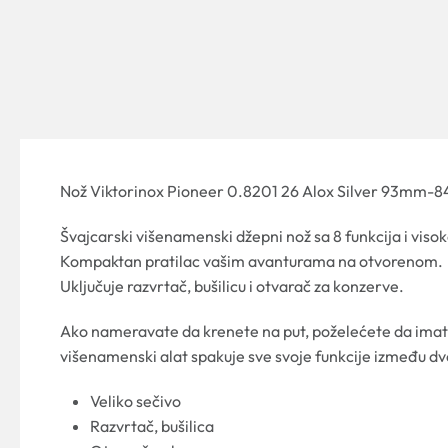
Nož Viktorinox Pioneer 0.8201 26 Alox Silver 93mm-8
Švajcarski višenamenski džepni nož sa 8 funkcija i vis
Kompaktan pratilac vašim avanturama na otvorenom.
Uključuje razvrtač, bušilicu i otvarač za konzerve.
Ako nameravate da krenete na put, poželećete da imate
višenamenski alat spakuje sve svoje funkcije između dve 
Veliko sečivo
Razvrtač, bušilica