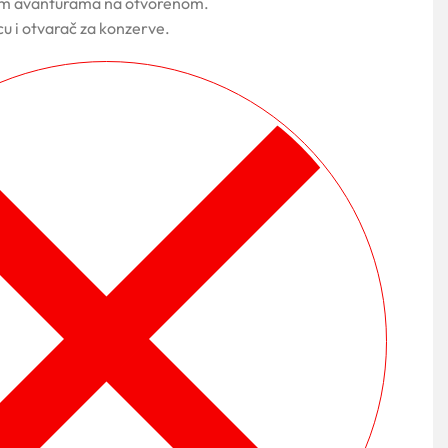
im avanturama na otvorenom.
icu i otvarač za konzerve.