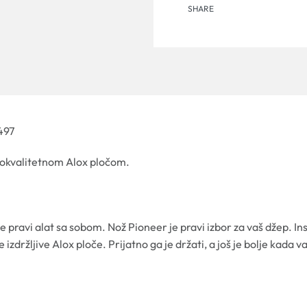
SHARE
497
okokvalitetnom Alox pločom.
 pravi alat sa sobom. Nož Pioneer je pravi izbor za vaš džep. In
izdržljive Alox ploče. Prijatno ga je držati, a još je bolje kada