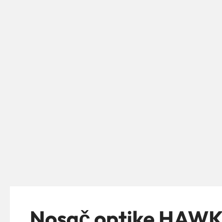
Nosač optike HAWK