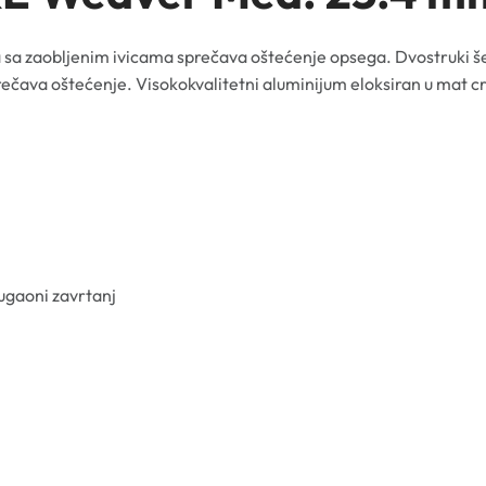
sa zaobljenim ivicama sprečava oštećenje opsega. Dvostruki šes
ava oštećenje. Visokokvalitetni aluminijum eloksiran u mat crn
ougaoni zavrtanj