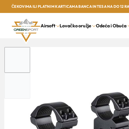
ČEKOVIMA ILI PLATNIM KARTICAMA BANCA INTESA NA DO 12 R
Airsoft
Lovačko oružje
Odeća i Obuća