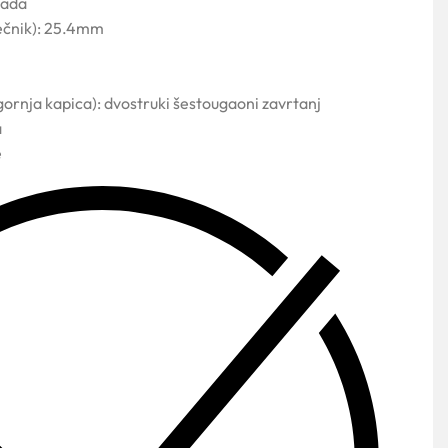
mada
rečnik): 25.4mm
i gornja kapica): dvostruki šestougaoni zavrtanj
a
e