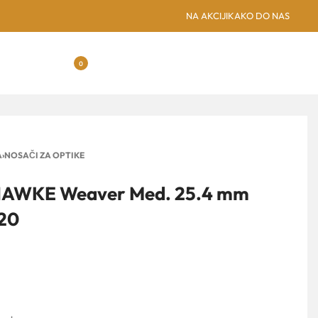
SUBOTICA: NOVA GREENSPO
NA AKCIJI
KAKO DO NAS
0
A
›
NOSAČI ZA OPTIKE
 HAWKE Weaver Med. 25.4 mm
020