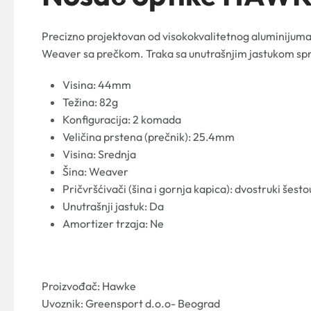
Precizno projektovan od visokokvalitetnog aluminijuma 
Weaver sa prečkom. Traka sa unutrašnjim jastukom spreč
Visina: 44mm
Težina: 82g
Konfiguracija: 2 komada
Veličina prstena (prečnik): 25.4mm
Visina: Srednja
Šina: Weaver
Pričvršćivači (šina i gornja kapica): dvostruki šest
Unutrašnji jastuk: Da
Amortizer trzaja: Ne
Proizvođač: Hawke
Uvoznik: Greensport d.o.o- Beograd