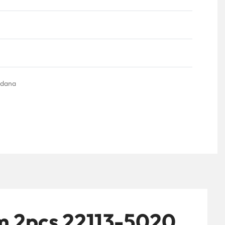
Ocenjeno sa
0
od 5
 dana
 2pcs 22113-5020