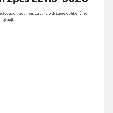
tougaoni zavrtnji, za čvrsto držanje optike. Šina
oj boji.