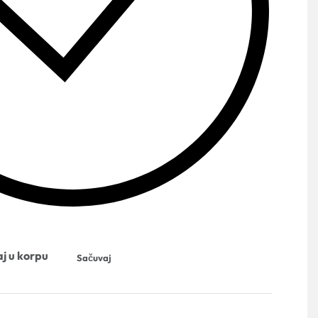
j u korpu
Sačuvaj