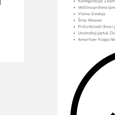
Konfiguracija: 2 ko
Veličina prstena (p
Visina: Srednja
Šina: Weaver
Pričvršćivači (šina 
Unutrašnji jastuk: D
Amortizer trzaja: N