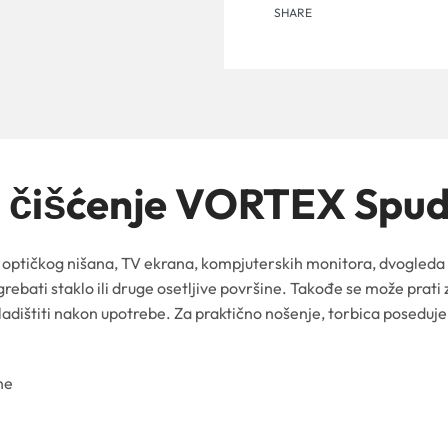
SHARE
za čišćenje VORTEX Spu
vog optičkog nišana, TV ekrana, kompjuterskih monitora, dvogled
grebati staklo ili druge osetljive površine. Takođe se može pra
kladištiti nakon upotrebe. Za praktično nošenje, torbica poseduj
ne