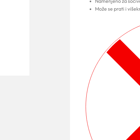
Namenjeno za sočiv
Može se prati i višek