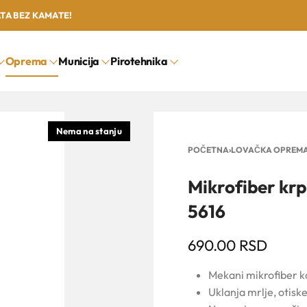
ATA BEZ KAMATE!
Oprema
Municija
Pirotehnika
POČETNA
›
LOVAČKA OPREM
Mikrofiber kr
5616
690.00
RSD
Mekani mikrofiber ko
Uklanja mrlje, otiske