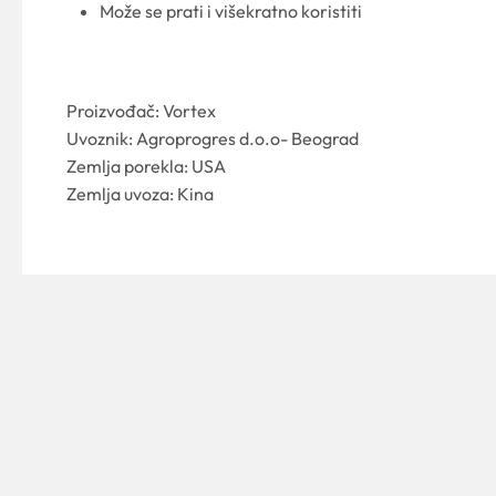
Može se prati i višekratno koristiti
Proizvođač: Vortex
Uvoznik: Agroprogres d.o.o- Beograd
Zemlja porekla: USA
Zemlja uvoza: Kina