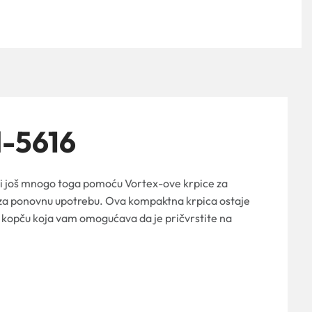
d-5616
a i još mnogo toga pomoću Vortex-ove krpice za
ti za ponovnu upotrebu. Ova kompaktna krpica ostaje
e kopču koja vam omogućava da je pričvrstite na