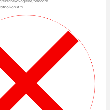
a/ekrane/dvoglede/naočare
ratno koristiti