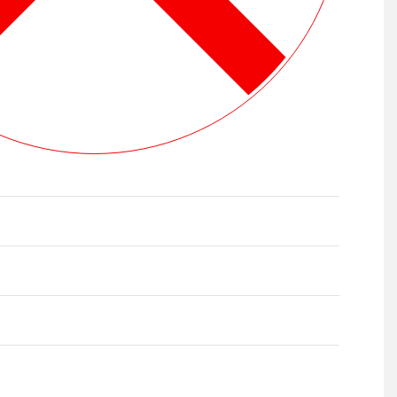
Ocenjeno sa
0
od 5