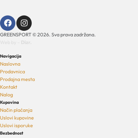
GREENSPORT © 2026. Sva prava zadržana.
Web by –
Dizr.
Navigacija
Naslovna
Prodavnica
Prodajna mesta
Kontakt
Nalog
Kupovina
Način plaćanja
Uslovi kupovine
Uslovi isporuke
Bezbednost