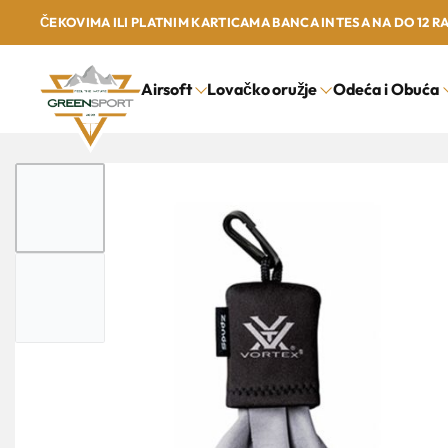
ČEKOVIMA ILI PLATNIM KARTICAMA BANCA INTESA NA DO 12 R
Airsoft
Lovačko oružje
Odeća i Obuća