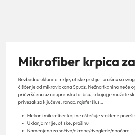
Mikrofiber krpica 
Bezbedno uklonite mrlje, otiske prstiju i prašinu sa s
čišćenje od mikrovlakana Spudz. Nežna tkanina neće o
pričvršćena uz neoprensku torbicu, u kojoj je možete s
privezak za ključeve, ranac, rajsferšlus…
Mekani mikrofiber koji ne oštećuje staklene površi
Uklanja mrlje, otiske, prašinu
Namenjeno za sočiva/ekrane/dvoglede/naočare