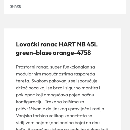
SHARE
Lovački ranac HART NB 45L
green-blase orange-4758
Prostorni ranac, super funkcionalan sa
modularnim mogućnostima rasporeda
tereta. Svakom pakovanju se isporučuje
držač boca koji se brzo i sigurno montira i
poklopac koji omogućava pojedinačnu
konfiguraciju. Trake sa kaišima za
pričvršćivanje daljinskog upravljača i radija.
Vanjska torbica velikog kapaciteta sa
vidljivom bojom (opcionalna boja) na dnu
leđa. Prozračan sistem sa zadnjim delom koji