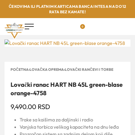
ČEKOVIMA ILI PLATNIM KARTICAMA BANCA INTESA NA DO 12
RATA BEZ KAMATE!
0
POČETNA
›
LOVAČKA OPREMA
›
LOVAČKI RANČEVI I TORBE
Lovački ranac HART NB 45L green-blase
orange-4758
9,490.00
RSD
Trake sa kaišima za daljinski i radio
Vanjska torbica velikog kapaciteta na dnu leđa
Prozračan sistem sa zadnjim delom koji diše