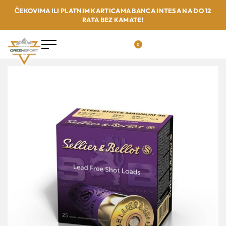
ČEKOVIMA ILI PLATNIM KARTICAMA BANCA INTESA NA DO 12
RATA BEZ KAMATE!
0