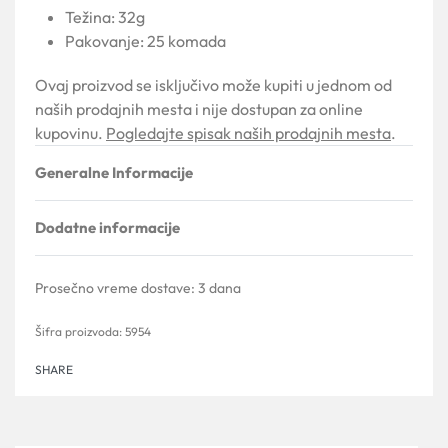
Težina: 32g
Pakovanje: 25 komada
Ovaj proizvod se isključivo može kupiti u jednom od
naših prodajnih mesta i nije dostupan za online
kupovinu.
Pogledajte spisak naših prodajnih mesta
.
Generalne Informacije
Dodatne informacije
Prosečno vreme dostave:
3 dana
5954
SHARE