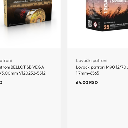
atroni
Lovački patroni
atroni BELLOT SB VEGA
Lovački patroni M90 12/70 
g/3.00mm V120252-5512
1.7mm-6565
D
64.00
RSD