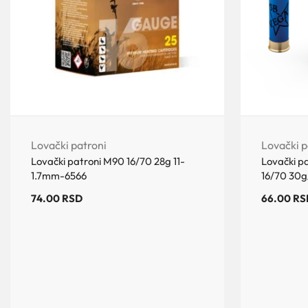
Lovački patroni
Lovački p
Lovački patroni M90 16/70 28g 11-
Lovački p
1.7mm-6566
16/70 30
74.00
RSD
66.00
RS