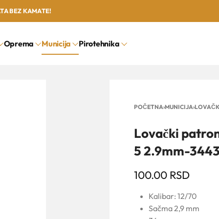
ATA BEZ KAMATE!
Oprema
Municija
Pirotehnika
POČETNA
›
MUNICIJA
›
LOVAČK
Lovački patr
5 2.9mm-344
100.00
RSD
Kalibar: 12/70
Sačma 2,9 mm