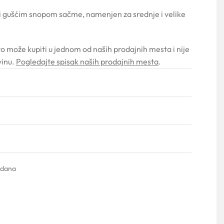
i gušćim snopom sačme, namenjen za srednje i velike
vo može kupiti u jednom od naših prodajnih mesta i nije
vinu.
Pogledajte spisak naših prodajnih mesta
.
Ocenjeno sa
0
od 5
 dana