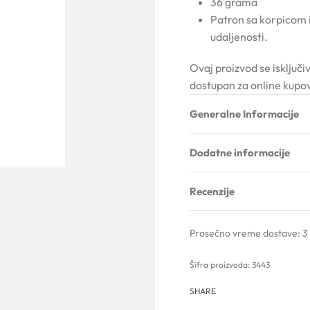
36 grama
Patron sa korpicom 
udaljenosti.
Ovaj proizvod se isključi
dostupan za online kupo
Generalne Informacije
Dodatne informacije
Recenzije
Prosečno vreme dostave:
3
3443
SHARE