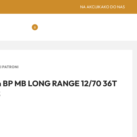
SUBOTICA: NOVA GREENSPO
NA AKCIJI
KAKO DO NAS
0
I PATRONI
on BP MB LONG RANGE 12/70 36T
3