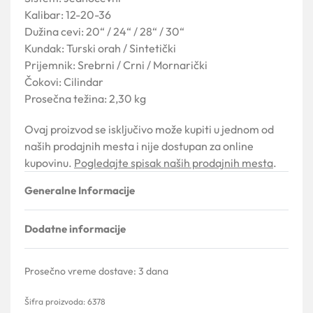
Kalibar: 12-20-36
Dužina cevi: 20“ / 24“ / 28“ / 30“
Kundak: Turski orah / Sintetički
Prijemnik: Srebrni / Crni / Mornarički
Čokovi: Cilindar
Prosečna težina: 2,30 kg
Ovaj proizvod se isključivo može kupiti u jednom od
naših prodajnih mesta i nije dostupan za online
kupovinu.
Pogledajte spisak naših prodajnih mesta
.
Generalne Informacije
Dodatne informacije
Prosečno vreme dostave:
3 dana
6378