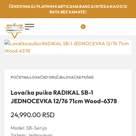
ČEKOVIMA ILI PLATNIM KARTICAMA BANCA INTESA NA DO 12
RATA BEZ KAMATE!
0
POČETNA
›
LOVAČKO ORUŽJE
›
LOVAČKE PUŠKE
Lovačka puška RADIKAL SB-1
JEDNOCEVKA 12/76 71cm Wood-6378
24,990.00
RSD
Model: SB-Serija
Sistem: Jednocevni