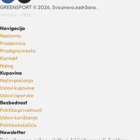
GREENSPORT © 2026. Sva prava zadržana.
Web by –
Dizr.
Navigacija
Naslovna
Prodavnica
Prodajna mesta
Kontakt
Nalog
Kupovina
Način plaćanja
Uslovi kupovine
Uslovi isporuke
Bezbednost
Politika privatnosti
Uslovi korišćenja
Politika kolačića
Newsletter
Prijavite se na naš newsletter i dobijajte novosti direktno u