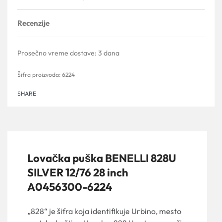
Recenzije
Ocenjeno sa
0
od 5
Prosečno vreme dostave:
3 dana
6224
SHARE
Lovačka puška BENELLI 828U
SILVER 12/76 28 inch
A0456300-6224
„828“ je šifra koja identifikuje Urbino, mesto