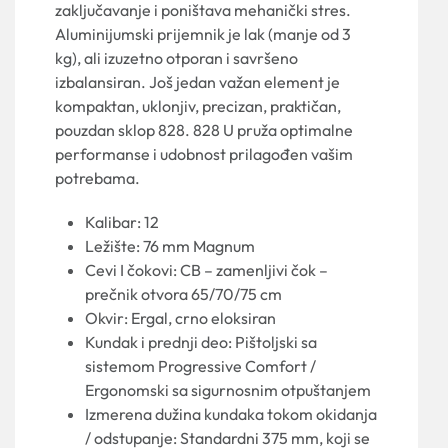
zaključavanje i poništava mehanički stres.
Aluminijumski prijemnik je lak (manje od 3
kg), ali izuzetno otporan i savršeno
izbalansiran. Još jedan važan element je
kompaktan, uklonjiv, precizan, praktičan,
pouzdan sklop 828. 828 U pruža optimalne
performanse i udobnost prilagođen vašim
potrebama.
Kalibar: 12
Ležište: 76 mm Magnum
Cevi I čokovi: CB – zamenljivi čok –
prečnik otvora 65/70/75 cm
Okvir: Ergal, crno eloksiran
Kundak i prednji deo: Pištoljski sa
sistemom Progressive Comfort /
Ergonomski sa sigurnosnim otpuštanjem
Izmerena dužina kundaka tokom okidanja
/ odstupanje: Standardni 375 mm, koji se