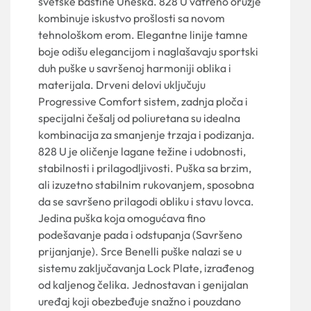
svetske baštine Uneska. 828 U vatreno oružje
kombinuje iskustvo prošlosti sa novom
tehnološkom erom. Elegantne linije tamne
boje odišu elegancijom i naglašavaju sportski
duh puške u savršenoj harmoniji oblika i
materijala. Drveni delovi uključuju
Progressive Comfort sistem, zadnja ploča i
specijalni češalj od poliuretana su idealna
kombinacija za smanjenje trzaja i podizanja.
828 U je oličenje lagane težine i udobnosti,
stabilnosti i prilagodljivosti. Puška sa brzim,
ali izuzetno stabilnim rukovanjem, sposobna
da se savršeno prilagodi obliku i stavu lovca.
Jedina puška koja omogućava fino
podešavanje pada i odstupanja (Savršeno
prijanjanje). Srce Benelli puške nalazi se u
sistemu zaključavanja Lock Plate, izrađenog
od kaljenog čelika. Jednostavan i genijalan
uređaj koji obezbeđuje snažno i pouzdano