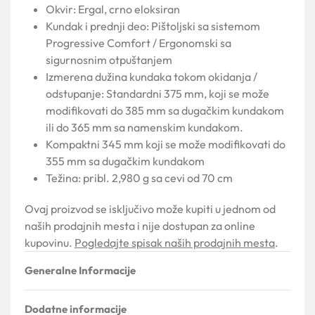
Okvir: Ergal, crno eloksiran
Kundak i prednji deo: Pištoljski sa sistemom
Progressive Comfort / Ergonomski sa
sigurnosnim otpuštanjem
Izmerena dužina kundaka tokom okidanja /
odstupanje: Standardni 375 mm, koji se može
modifikovati do 385 mm sa dugačkim kundakom
ili do 365 mm sa namenskim kundakom.
Kompaktni 345 mm koji se može modifikovati do
355 mm sa dugačkim kundakom
Težina: pribl. 2,980 g sa cevi od 70 cm
Ovaj proizvod se isključivo može kupiti u jednom od
naših prodajnih mesta i nije dostupan za online
kupovinu.
Pogledajte spisak naših prodajnih mesta
.
Generalne Informacije
Dodatne informacije