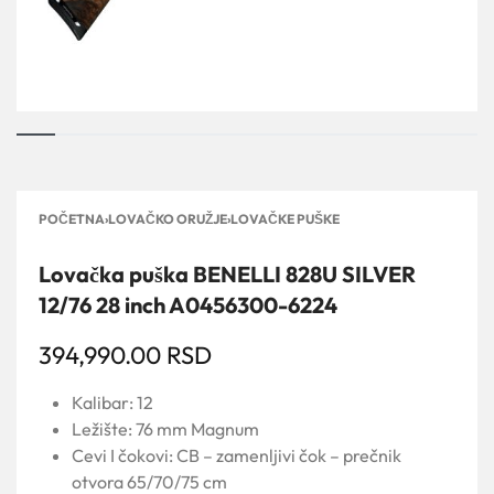
POČETNA
›
LOVAČKO ORUŽJE
›
LOVAČKE PUŠKE
Lovačka puška BENELLI 828U SILVER
12/76 28 inch A0456300-6224
394,990.00
RSD
Kalibar: 12
Ležište: 76 mm Magnum
Cevi I čokovi: CB – zamenljivi čok – prečnik
otvora 65/70/75 cm