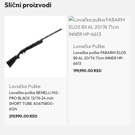
Slični proizvodi
Lovačke Puške
Lovačka puška FABARM ELOS
BII AL 20/76 71cm INNER HP-
6613
199,990.00
RSD
Lovačke Puške
Lovačka puška BENELLI M2-
PRO BLACK 12/76 24 inch
SHORT TUBE A0675800-
6124
219,990.00
RSD