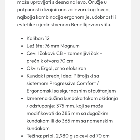
može upravljati s desna na levo. Oružje u
potpunosti dizajnirano za levorukog lovca,
najbolja kombinacija ergonomije, udobnosti i
estetike u jedinstvenom Benellijevom stilu.
Kalibar: 12
Ležište: 76 mm Magnum
Cevi I čokovi: CB – zamenljivi čok –
prečnik otvora 70 cm
Okvir: Ergal, crno eloksiran
Kundak i prednji deo: Pištoljski sa
sistemom Progressive Comfort /
Ergonomski sa sigurnosnim otpuštanjem
Izmerena dužina kundaka tokom okidanja
/ odstupanje: 375 mm, koji se može
modifikovati do 385 mm sa dugačkim
kundakom ili do 365 mm sa namenskim
kundakom
Težina: pribl. 2,980 g sa cevi od 70 cm