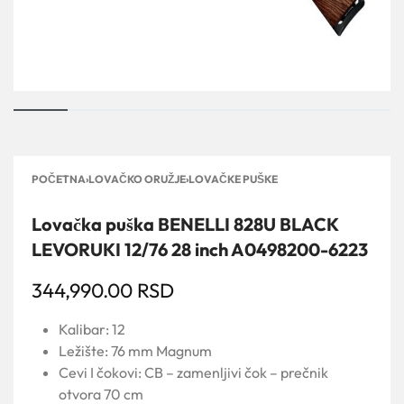
POČETNA
›
LOVAČKO ORUŽJE
›
LOVAČKE PUŠKE
Lovačka puška BENELLI 828U BLACK
LEVORUKI 12/76 28 inch A0498200-6223
344,990.00
RSD
Kalibar: 12
Ležište: 76 mm Magnum
Cevi I čokovi: CB – zamenljivi čok – prečnik
otvora 70 cm