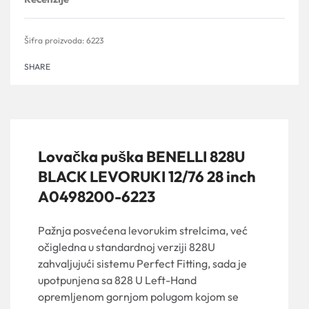
Ocenjeno sa
0
od 5
6223
SHARE
Lovačka puška BENELLI 828U
BLACK LEVORUKI 12/76 28 inch
A0498200-6223
Pažnja posvećena levorukim strelcima, već
očigledna u standardnoj verziji 828U
zahvaljujući sistemu Perfect Fitting, sada je
upotpunjena sa 828 U Left-Hand
opremljenom gornjom polugom kojom se