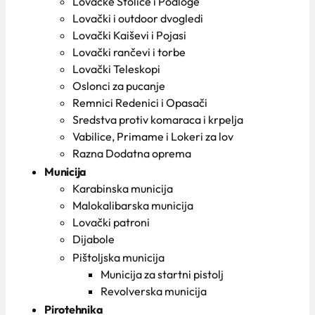
Lovačke Stolice i Podloge
Lovački i outdoor dvogledi
Lovački Kaiševi i Pojasi
Lovački rančevi i torbe
Lovački Teleskopi
Oslonci za pucanje
Remnici Redenici i Opasači
Sredstva protiv komaraca i krpelja
Vabilice, Primame i Lokeri za lov
Razna Dodatna oprema
Municija
Karabinska municija
Malokalibarska municija
Lovački patroni
Dijabole
Pištoljska municija
Municija za startni pistolj
Revolverska municija
Pirotehnika