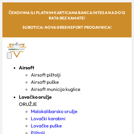
ČEKOVIMA ILI PLATNIM KARTICAMA BANCA INTESA NA DO 12
RATA BEZ KAMATE!
SUBOTICA: NOVA GREENSPORT PRODAVNICA!
Airsoft
Airsoft pištolji
Airsoft puške
Airsoft municija kuglice
Lovačko oružje
ORUŽJE
Malokalibarsko oružje
Lovački karabini
Lovačke puške
Pištolji