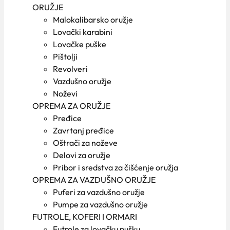
ORUŽJE
Malokalibarsko oružje
Lovački karabini
Lovačke puške
Pištolji
Revolveri
Vazdušno oružje
Noževi
OPREMA ZA ORUŽJE
Pređice
Zavrtanj pređice
Oštrači za noževe
Delovi za oružje
Pribor i sredstva za čišćenje oružja
OPREMA ZA VAZDUŠNO ORUŽJE
Puferi za vazdušno oružje
Pumpe za vazdušno oružje
FUTROLE, KOFERI I ORMARI
Futrole za lovačku pušku