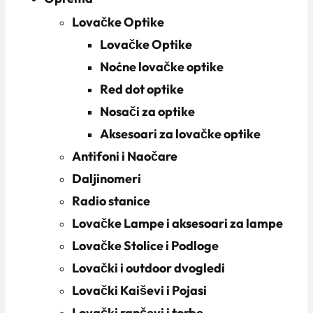
Lovačke Optike
Lovačke Optike
Noćne lovačke optike
Red dot optike
Nosači za optike
Aksesoari za lovačke optike
Antifoni i Naočare
Daljinomeri
Radio stanice
Lovačke Lampe i aksesoari za lampe
Lovačke Stolice i Podloge
Lovački i outdoor dvogledi
Lovački Kaiševi i Pojasi
Lovački rančevi i torbe