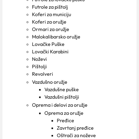
Futrole za pištolj
Koferi za municiju
Koferi za oružje
Ormari za oružje
Malokalibarsko oružje
Lovačke Puške
Lovački Karabini
Noževi
Pištolji
Revolveri
Vazdušno oružje
Vazdušne puške
Vazdušni pištolji
Oprema i delovi za oružje
Oprema za oružje
Pređice
Zavrtanj pređice
Oštrači za noževe