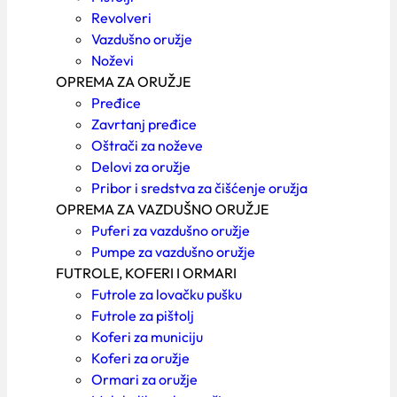
Revolveri
Vazdušno oružje
Noževi
OPREMA ZA ORUŽJE
Pređice
Zavrtanj pređice
Oštrači za noževe
Delovi za oružje
Pribor i sredstva za čišćenje oružja
OPREMA ZA VAZDUŠNO ORUŽJE
Puferi za vazdušno oružje
Pumpe za vazdušno oružje
FUTROLE, KOFERI I ORMARI
Futrole za lovačku pušku
Futrole za pištolj
Koferi za municiju
Koferi za oružje
Ormari za oružje