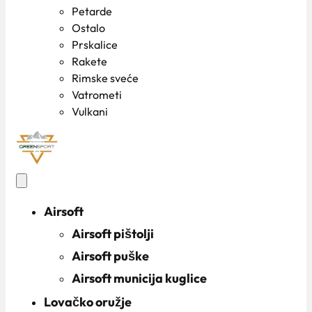
Petarde
Ostalo
Prskalice
Rakete
Rimske sveće
Vatrometi
Vulkani
Airsoft
Airsoft pištolji
Airsoft puške
Airsoft municija kuglice
Lovačko oružje