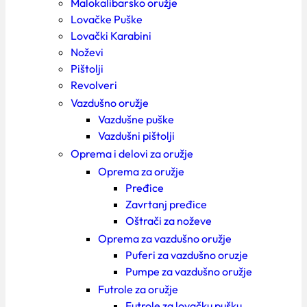
Malokalibarsko oružje
Lovačke Puške
Lovački Karabini
Noževi
Pištolji
Revolveri
Vazdušno oružje
Vazdušne puške
Vazdušni pištolji
Oprema i delovi za oružje
Oprema za oružje
Pređice
Zavrtanj pređice
Oštrači za noževe
Oprema za vazdušno oružje
Puferi za vazdušno oruzje
Pumpe za vazdušno oružje
Futrole za oružje
Futrole za lovačku pušku