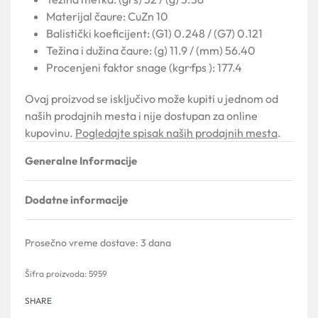
Materijal čaure: CuZn 10
Balistički koeficijent: (G1) 0.248 / (G7) 0.121
Težina i dužina čaure: (g) 11.9 / (mm) 56.40
Procenjeni faktor snage (kgr·fps ): 177.4
Ovaj proizvod se isključivo može kupiti u jednom od
naših prodajnih mesta i nije dostupan za online
kupovinu.
Pogledajte spisak naših prodajnih mesta
.
Generalne Informacije
Dodatne informacije
Prosečno vreme dostave:
3 dana
5959
SHARE