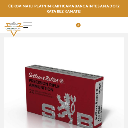
ČEKOVIMA ILI PLATNIM KARTICAMA BANCA INTESA NA DO 12
RATA BEZ KAMATE!
0