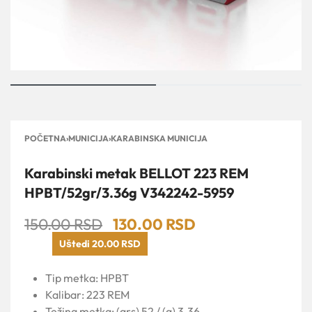
POČETNA
›
MUNICIJA
›
KARABINSKA MUNICIJA
Karabinski metak BELLOT 223 REM
HPBT/52gr/3.36g V342242-5959
150.00
RSD
130.00
RSD
Uštedi 20.00 RSD
Tip metka: HPBT
Kalibar: 223 REM
Težina metka: (grs) 52 / (g) 3.36