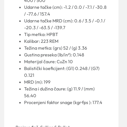
400 / 500
Udarne tačke (cm): -1.2 / 0.0 / -7.1 / -30.8
/ -77.6 / 157.4
Udarne tačke MRD (cm): 0.6 / 3.5 / -0.1 /
-20.3 / -63.5 / -139.7
Tip metka: HPBT
Kalibar: 223 REM
Težina metka: (grs) 52 / (g) 3.36
Gustina preseka (lb/in²): 0.148
Materijal čaure: CuZn 10
Balistički koeficijent: (G1) 0.248 / (G7)
0.121
MRD (m): 199
Težina i dužina čaure: (g) 11.9 / (mm)
56.40
Procenjeni faktor snage (kgr·fps ): 177.4