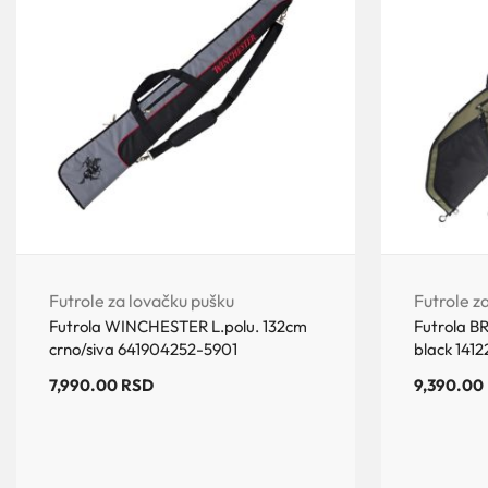
Futrole za lovačku pušku
Futrole z
Futrola WINCHESTER L.polu. 132cm
Futrola B
crno/siva 641904252-5901
black 141
7,990.00
RSD
9,390.00