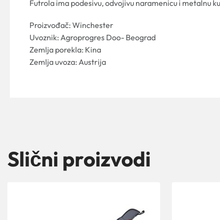
Futrola ima podesivu, odvojivu naramenicu i metalnu kuk
Proizvođač: Winchester
Uvoznik: Agroprogres Doo- Beograd
Zemlja porekla: Kina
Zemlja uvoza: Austrija
Slični proizvodi