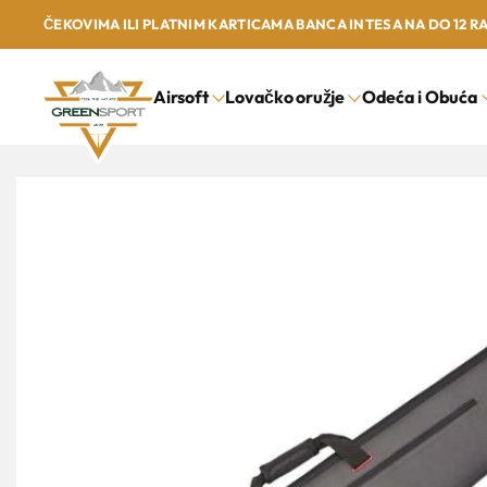
ČEKOVIMA ILI PLATNIM KARTICAMA BANCA INTESA NA DO 12 R
Airsoft
Lovačko oružje
Odeća i Obuća