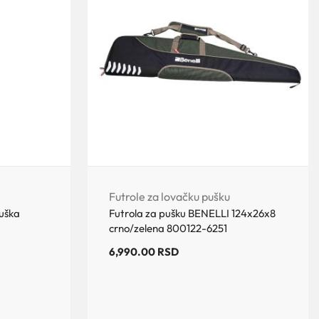
Futrole za lovačku pušku
puška
Futrola za pušku BENELLI 124x26x8
crno/zelena 800122-6251
6,990.00
RSD