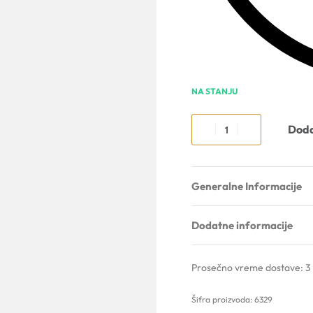
NA STANJU
Doda
Generalne Informacije
Dodatne informacije
Prosečno vreme dostave:
3
6329