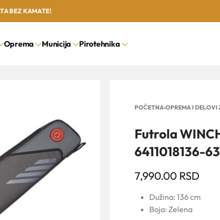
ATA BEZ KAMATE!
Oprema
Municija
Pirotehnika
POČETNA
›
OPREMA I DELOVI 
Futrola WINC
6411018136-6
7,990.00
RSD
Dužina: 136 cm
Boja: Zelena