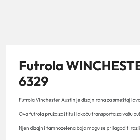
Futrola WINCHESTER
6329
Futrola Vinchester Austin je dizajnirana za smeštaj lova
Ova futrola pruža zaštitu i lakoću transporta za vašu 
Njen dizajn i tamnozelena boja mogu se prilagoditi razl