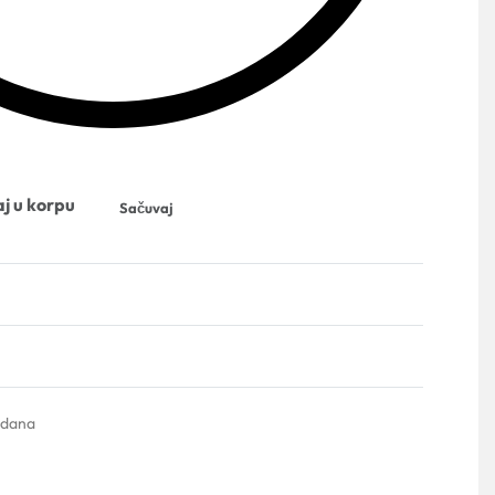
j u korpu
Sačuvaj
 dana