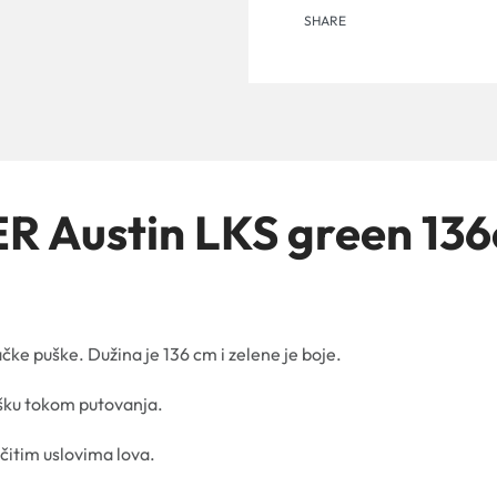
SHARE
 Austin LKS green 136
čke puške. Dužina je 136 cm i zelene je boje.
pušku tokom putovanja.
ičitim uslovima lova.