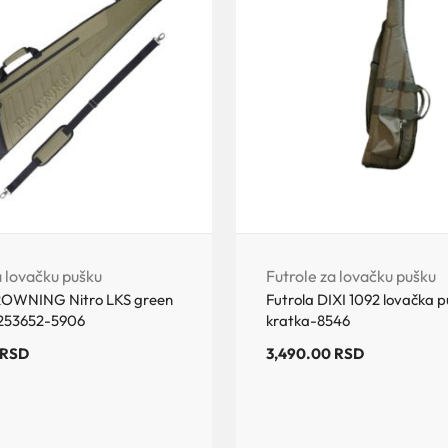
a lovačku pušku
Futrole za lovačku pušku
ROWNING Nitro LKS green
Futrola DIXI 1092 lovačka 
2253652-5906
kratka-8546
RSD
3,490.00
RSD