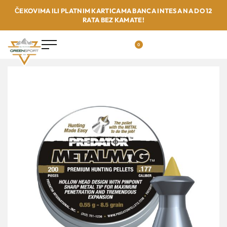
ČEKOVIMA ILI PLATNIM KARTICAMA BANCA INTESA NA DO 12
RATA BEZ KAMATE!
0