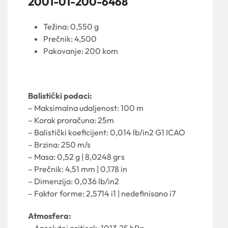
2001-01-200-6468
Težina: 0,550 g
Prečnik: 4,500
Pakovanje: 200 kom
Balistički podaci:
– Maksimalna udaljenost: 100 m
– Korak proračuna: 25m
– Balistički koeficijent: 0,014 lb/in2 G1 ICAO
– Brzina: 250 m/s
– Masa: 0,52 g | 8,0248 grs
– Prečnik: 4,51 mm | 0,178 in
– Dimenzija: 0,036 lb/in2
– Faktor forme: 2,5714 i1 | nedefinisano i7
Atmosfera:
– Apsolutni pritisak: 1013,25 hPa