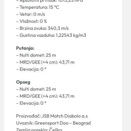
– Temperatura: 15 °C
– Vetar: 0 m/s
– Vlažnost: 0 %
– Brzina zvuka: 340,3 m/s
– Gustina vazduha: 1,22543 kg/m3
Putanja:
– Nulti domet: 25 m
– MRD/GEE (+4 cm): 43,71 m
– Elevacija: 0 °
Opseg
– Nulti domet: 25 m
– MRD/GEE (+4 cm): 43,71 m
– Elevacija: 0 °
Proizvođač: JSB Match Diabolo a.s
Uvoznik: Greensport Doo – Beograd
Zemlja porekla: Češka