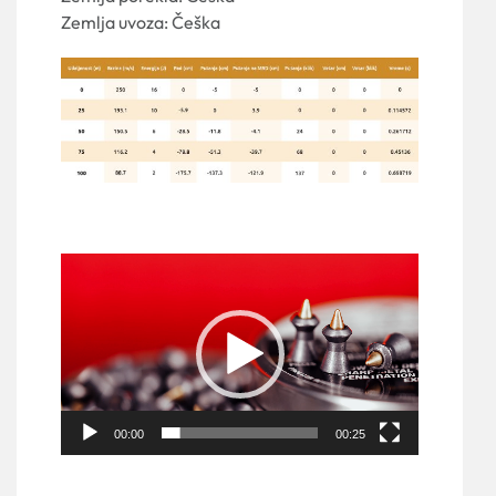
Zemlja uvoza: Češka
Pregledač
video
zapisa
00:00
00:25