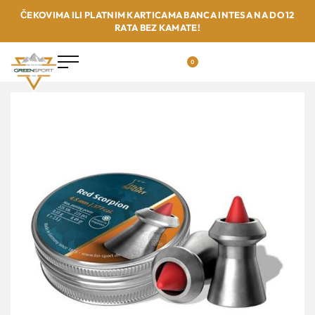
ČEKOVIMA ILI PLATNIM KARTICAMA BANCA INTESA NA DO 12
RATA BEZ KAMATE!
0