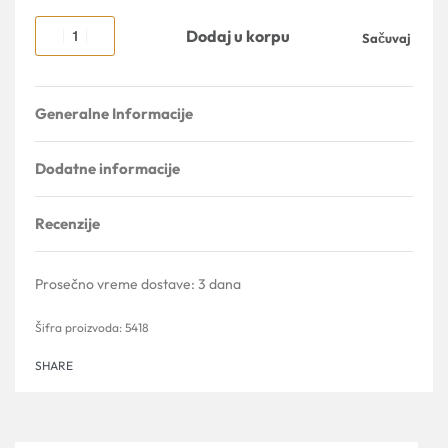
Dodaj u korpu
Sačuvaj
Generalne Informacije
Dodatne informacije
Recenzije
Ocenjeno sa
0
od 5
Prosečno vreme dostave:
3 dana
5418
SHARE