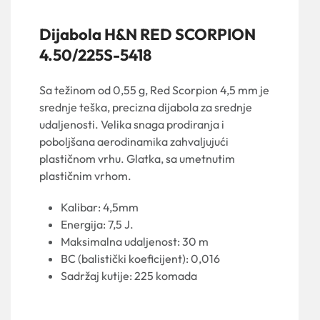
Dijabola H&N RED SCORPION
4.50/225S-5418
Sa težinom od 0,55 g, Red Scorpion 4,5 mm je
srednje teška, precizna dijabola za srednje
udaljenosti. Velika snaga prodiranja i
poboljšana aerodinamika zahvaljujući
plastičnom vrhu. Glatka, sa umetnutim
plastičnim vrhom.
Kalibar: 4,5mm
Energija: 7,5 J.
Maksimalna udaljenost: 30 m
BC (balistički koeficijent): 0,016
Sadržaj kutije: 225 komada