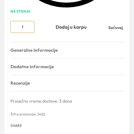
NA STANJU
Dodaj u korpu
Sačuvaj
Generalne Informacije
Dodatne informacije
Recenzije
Ocenjeno sa
0
od 5
Prosečno vreme dostave:
3 dana
5422
SHARE