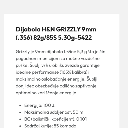
Dijabola H&N GRIZZLY 9mm
(.356) 82g/85S 5.30g-5422
Grizzly je 9mm dijabola težine 5,3 g što je čini
pogodnom municijom za moćne vazdušne
puške. Šuplji vrh u obliku zvezde garantuje
idealne performanse (165% kalibra) i
maksimalno oslobađanje energije. Šuplji
donji deo obezbeđuje odlično zaptivanje i
optimalno korišćenje energije.
Energija: 100 J.
Maksimalna udaljenost: 50 m
BC (balistički koeficijent): 0,101
Sadržaj kutije: 85 komada