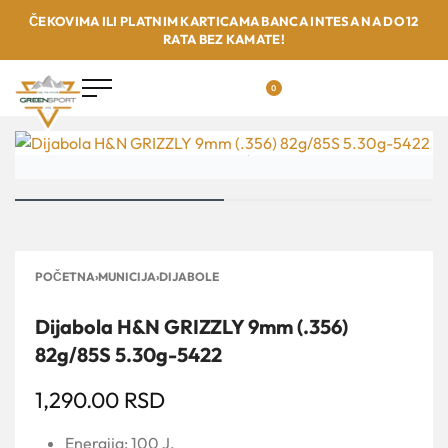
ČEKOVIMA ILI PLATNIM KARTICAMA BANCA INTESA NA DO 12
RATA BEZ KAMATE!
0
POČETNA
›
MUNICIJA
›
DIJABOLE
Dijabola H&N GRIZZLY 9mm (.356)
82g/85S 5.30g-5422
1,290.00
RSD
Energija: 100 J.