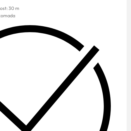
ost: 30 m
 komada