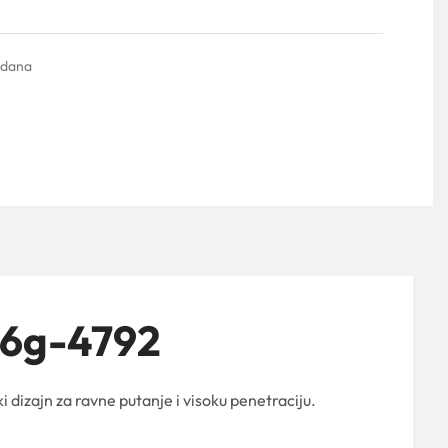
Ocenjeno sa
0
od 5
 dana
56g-4792
i dizajn za ravne putanje i visoku penetraciju.