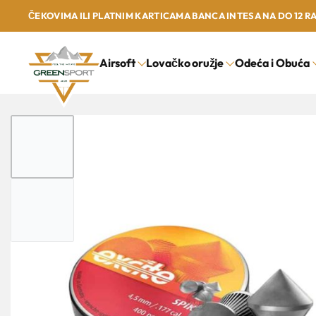
ČEKOVIMA ILI PLATNIM KARTICAMA BANCA INTESA NA DO 12 R
Airsoft
Lovačko oružje
Odeća i Obuća