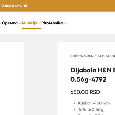
ATA BEZ KAMATE!
Oprema
Municija
Pirotehnika
POČETNA
›
MUNICIJA
›
DIJABO
Dijabola H&N
0.56g-4792
650.00
RSD
Kalibar: 4.50 mm
Težina: 0.56 g