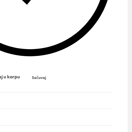
j u korpu
Sačuvaj