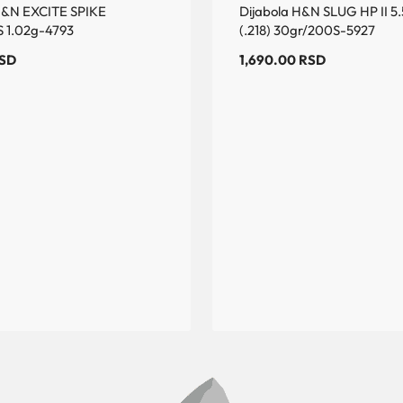
H&N EXCITE SPIKE
Dijabola H&N SLUG HP II 
 1.02g-4793
(.218) 30gr/200S-5927
SD
1,690.00
RSD