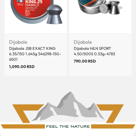
Dijabole
Dijabole
Dijabola JSB EXACT KING
Dijabola H&N SPORT
6.35/150 1.645g 546298-150-
4.50/500S 0.53g-4783
6501
790.00
RSD
1,090.00
RSD