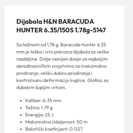
Dijabola H&N BARACUDA
HUNTER 6.35/150S 1.78g-5147
Sa težinom od 1,78 g, Baracuda Hunter 6,35
mm je teška i vrlo precizna dijabola za velike
razdaljine. Dalje razvijen dizajn sa najboljim
aerodinamičkim svojstvima za maksimalno
prodiranje, veliku dubinu prodiranja i
kontrolisanu deformaciju kuglice. Glatka, sa
dubokim šupljim vrhom.
Kalibar: 6.35 mm
Težina: 1.79 g
Energija: 25 J.
Maksimalna Udaljenost: 50 m
Balistički koeficijent: 0.027