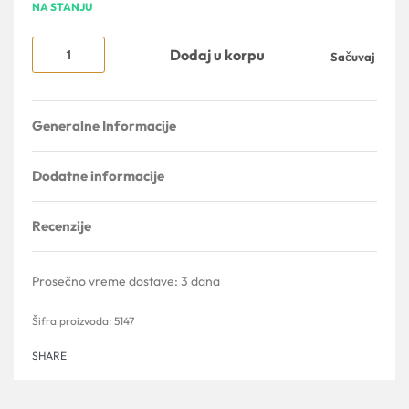
NA STANJU
Dodaj u korpu
Sačuvaj
Generalne Informacije
Dodatne informacije
Recenzije
Ocenjeno sa
0
od 5
Prosečno vreme dostave:
3 dana
5147
SHARE