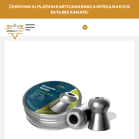
ČEKOVIMA ILI PLATNIM KARTICAMA BANCA INTESA NA DO 12
RATA BEZ KAMATE!
0